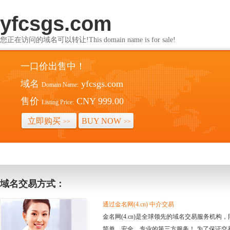
yfcsgs.com
您正在访问的域名可以转让!This domain name is for sale!
一口价出售中！
域名
yfcsgs.com
Domain Name:
售价
CNY 999.00
Listing Price:
立即购买
BUY NOW
>>
>>
域名交易方式：
通过金名网(4.cn) 中介交易
金名网(4.cn)是全球领先的域名交易服务机
简单、安全、专业的第三方服务！ 为了保证交