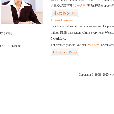
具体交易流程可
“点击这里”
查看或咨询support@
我要购买
>>
Process Overview:
4.cn is a world leading domain escrow service plat
million RMB transaction volume every year. We promi
联系我们
5 workdays.
For detailed process, you can
“visit here”
or contact
QQ：2726103981
BUY NOW
>>
Copyright © 1998 -2025 www